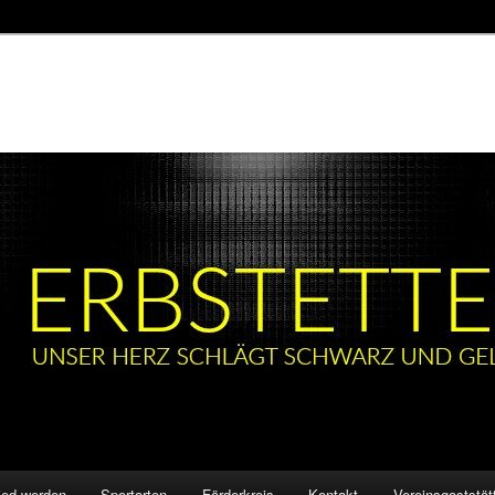
ied werden
Sportarten
Förderkreis
Kontakt
Vereinsgaststät